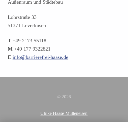
Außenraum und Städtebau
Lohrstraße 33
51371 Leverkusen
T
+49 2173 55118
M
+49 177 9322821
E
info@barrierefrei-haase.de
Zurück zur Hauptnavigation springen
© 2026
Ulrike Haase-Mülleneisen